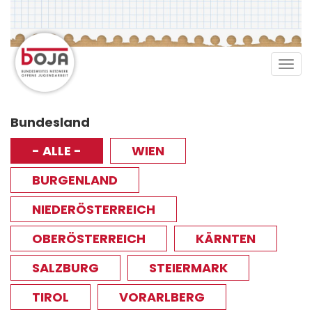
Direkt
zum
Inhalt
Tog
navi
Bundesland
- ALLE -
WIEN
BURGENLAND
NIEDERÖSTERREICH
OBERÖSTERREICH
KÄRNTEN
SALZBURG
STEIERMARK
TIROL
VORARLBERG