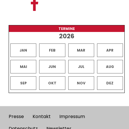
TERMINE
2026
JAN
FEB
MAR
APR
MAI
JUN
JUL
AUG
SEP
OKT
NOV
DEZ
Presse
Kontakt
Impressum
Footer
Datenschutz
Newsletter