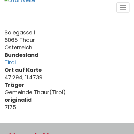
Direkt
Tog
zum
navi
Inhalt
Solegasse 1
6065 Thaur
Österreich
Bundesland
Tirol
Ort auf Karte
47.294, 11.4739
Träger
Gemeinde Thaur(Tirol)
originalid
7175