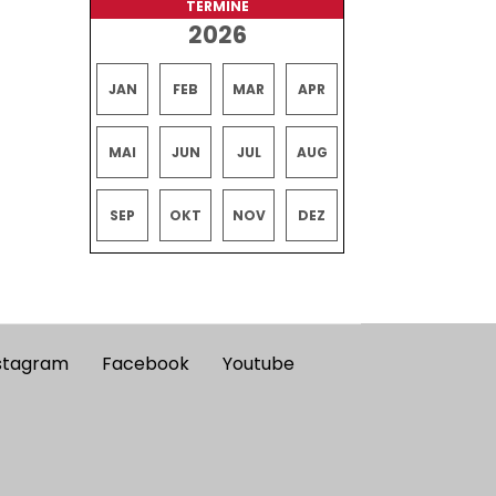
TERMINE
2026
JAN
FEB
MAR
APR
MAI
JUN
JUL
AUG
SEP
OKT
NOV
DEZ
stagram
Facebook
Youtube