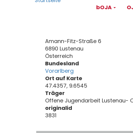
Main
Direkt
bOJA
OJ
zum
navigati
Inhalt
Amann-Fitz-Straße 6
6890 Lustenau
Österreich
Bundesland
Vorarlberg
Ort auf Karte
47.4357, 9.6545
Träger
Offene Jugendarbeit Lustenau- C
originalid
3831