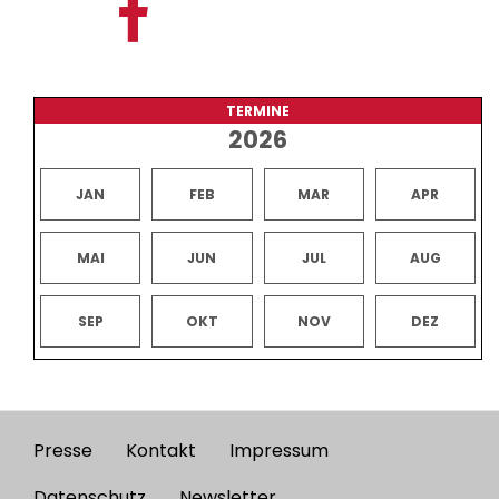
TERMINE
2026
JAN
FEB
MAR
APR
MAI
JUN
JUL
AUG
SEP
OKT
NOV
DEZ
Presse
Kontakt
Impressum
Footer
Datenschutz
Newsletter