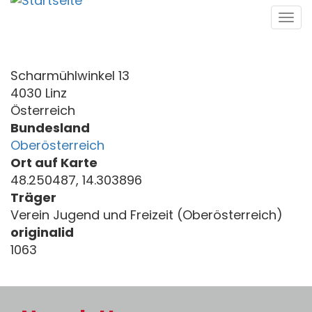
Direkt
Tog
zum
navi
Inhalt
Scharmühlwinkel 13
4030 Linz
Österreich
Bundesland
Oberösterreich
Ort auf Karte
48.250487, 14.303896
Träger
Verein Jugend und Freizeit (Oberösterreich)
originalid
1063