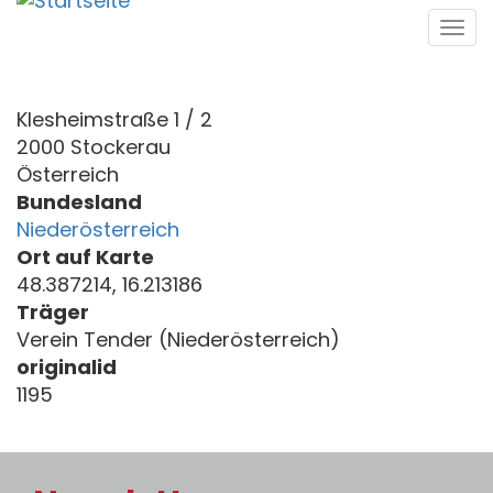
Direkt
Tog
zum
navi
Inhalt
Klesheimstraße 1 / 2
2000 Stockerau
Österreich
Bundesland
Niederösterreich
Ort auf Karte
48.387214, 16.213186
Träger
Verein Tender (Niederösterreich)
originalid
1195