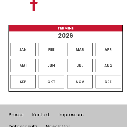
TERMINE
2026
JAN
FEB
MAR
APR
MAI
JUN
JUL
AUG
SEP
OKT
NOV
DEZ
Presse
Kontakt
Impressum
Footer
Datenschutz
Newsletter