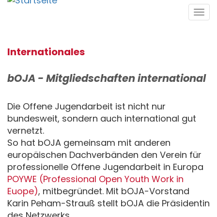
Direkt
Tog
zum
navi
Inhalt
Internationales
bOJA - Mitgliedschaften international
Die Offene Jugendarbeit ist nicht nur
bundesweit, sondern auch international gut
vernetzt.
So hat bOJA gemeinsam mit anderen
europäischen Dachverbänden den Verein für
professionelle Offene Jugendarbeit in Europa
POYWE (Professional Open Youth Work in
Euope)
, mitbegründet. Mit bOJA-Vorstand
Karin Peham-Strauß stellt bOJA die Präsidentin
des Netzwerks.