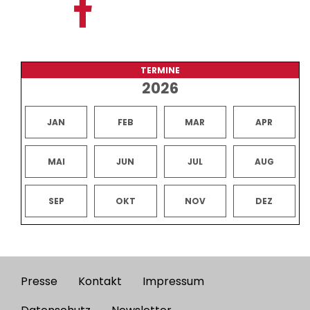
TERMINE
2026
JAN
FEB
MAR
APR
MAI
JUN
JUL
AUG
SEP
OKT
NOV
DEZ
Presse
Kontakt
Impressum
Footer