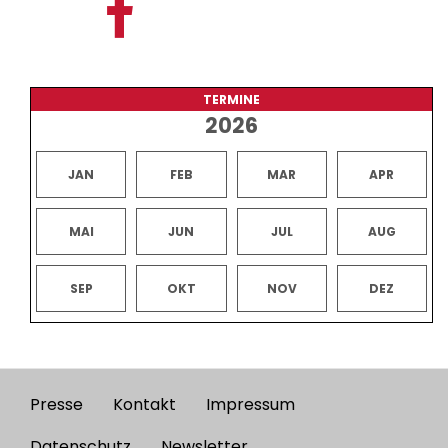
TERMINE
2026
JAN
FEB
MAR
APR
MAI
JUN
JUL
AUG
SEP
OKT
NOV
DEZ
Presse
Kontakt
Impressum
Footer
Datenschutz
Newsletter