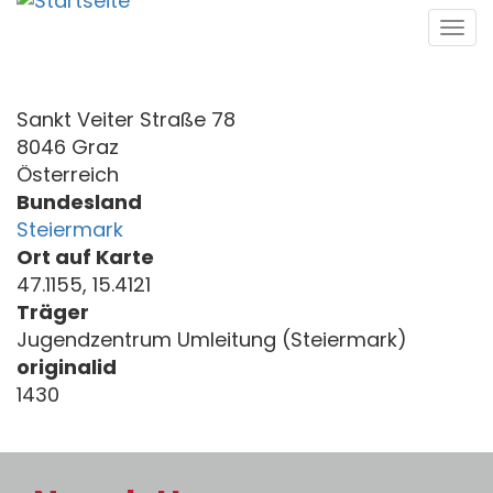
Direkt
Tog
zum
navi
Inhalt
Sankt Veiter Straße 78
8046 Graz
Österreich
Bundesland
Steiermark
Ort auf Karte
47.1155, 15.4121
Träger
Jugendzentrum Umleitung (Steiermark)
originalid
1430