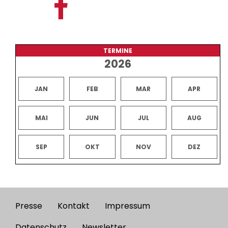
TERMINE
2026
JAN
FEB
MAR
APR
MAI
JUN
JUL
AUG
SEP
OKT
NOV
DEZ
Presse
Kontakt
Impressum
Footer
Datenschutz
Newsletter