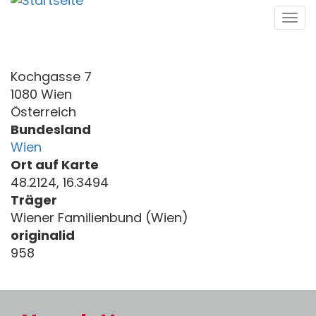
Direkt
Tog
zum
navi
Inhalt
Kochgasse 7
1080 Wien
Österreich
Bundesland
Wien
Ort auf Karte
48.2124, 16.3494
Träger
Wiener Familienbund (Wien)
originalid
958