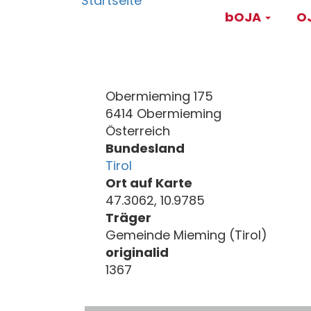
Main
Direkt
bOJA
OJ
zum
navigati
Inhalt
Obermieming 175
6414 Obermieming
Österreich
Bundesland
Tirol
Ort auf Karte
47.3062, 10.9785
Träger
Gemeinde Mieming (Tirol)
originalid
1367