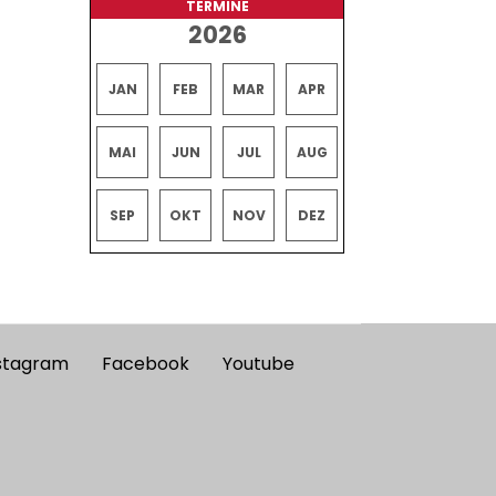
TERMINE
2026
JAN
FEB
MAR
APR
MAI
JUN
JUL
AUG
SEP
OKT
NOV
DEZ
stagram
Facebook
Youtube