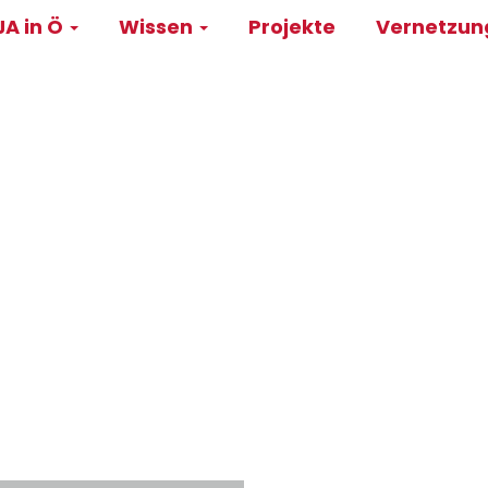
A in Ö
Wissen
Projekte
Vernetzu
on