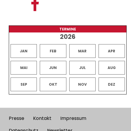
TERMINE
2026
JAN
FEB
MAR
APR
MAI
JUN
JUL
AUG
SEP
OKT
NOV
DEZ
Presse
Kontakt
Impressum
Footer
Datenschutz
Newsletter