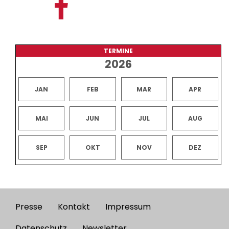
TERMINE
2026
JAN
FEB
MAR
APR
MAI
JUN
JUL
AUG
SEP
OKT
NOV
DEZ
Presse
Kontakt
Impressum
Footer
Datenschutz
Newsletter