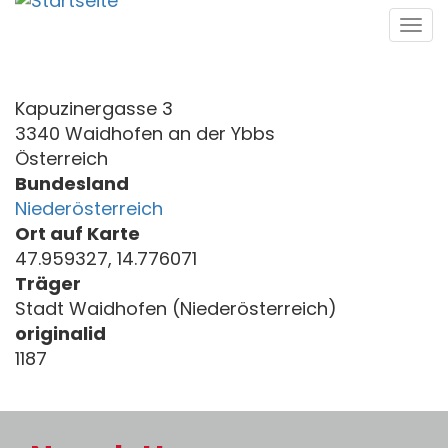
Direkt
Tog
zum
navi
Inhalt
Kapuzinergasse 3
3340 Waidhofen an der Ybbs
Österreich
Bundesland
Niederösterreich
Ort auf Karte
47.959327, 14.776071
Träger
Stadt Waidhofen (Niederösterreich)
originalid
1187