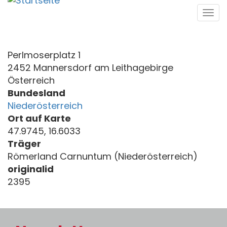
Direkt
Tog
zum
navi
Inhalt
Perlmoserplatz 1
2452 Mannersdorf am Leithagebirge
Österreich
Bundesland
Niederösterreich
Ort auf Karte
47.9745, 16.6033
Träger
Römerland Carnuntum (Niederösterreich)
originalid
2395