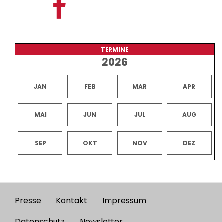
TERMINE
2026
JAN
FEB
MAR
APR
MAI
JUN
JUL
AUG
SEP
OKT
NOV
DEZ
Presse
Kontakt
Impressum
Footer
Datenschutz
Newsletter