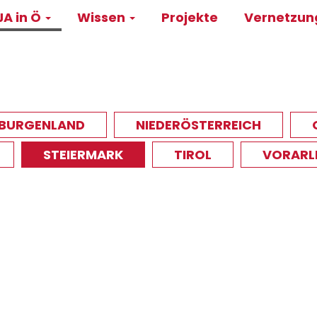
A in Ö
Wissen
Projekte
Vernetzu
on
BURGENLAND
NIEDERÖSTERREICH
STEIERMARK
TIROL
VORARL