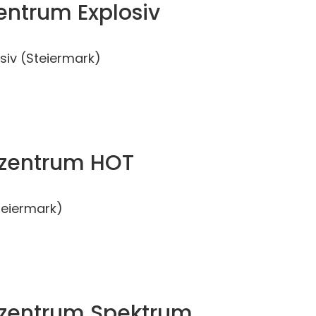
entrum Explosiv
siv (Steiermark)
rzentrum HOT
teiermark)
rzentrum Spektrum