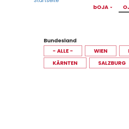
Main
Direkt
bOJA
OJ
zum
navigati
Inhalt
Bundesland
- ALLE -
WIEN
KÄRNTEN
SALZBURG