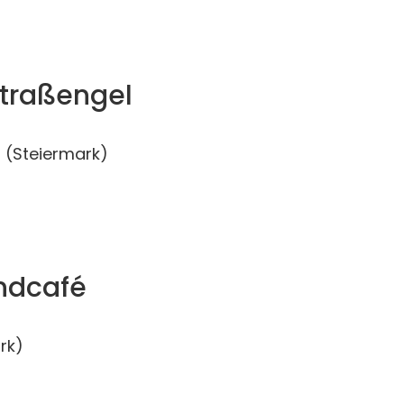
Straßengel
(Steiermark)
ndcafé
rk)