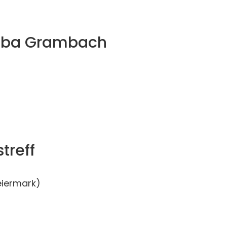
aaba Grambach
treff
eiermark)