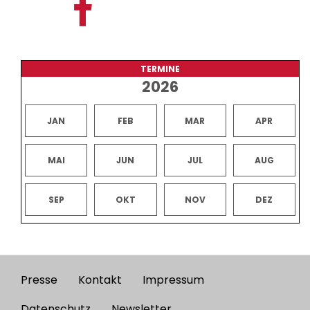
TERMINE
2026
JAN
FEB
MAR
APR
MAI
JUN
JUL
AUG
SEP
OKT
NOV
DEZ
Presse
Kontakt
Impressum
Footer
Datenschutz
Newsletter