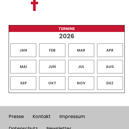
TERMINE
2026
JAN
FEB
MAR
APR
MAI
JUN
JUL
AUG
SEP
OKT
NOV
DEZ
Presse
Kontakt
Impressum
Footer
Datenschutz
Newsletter