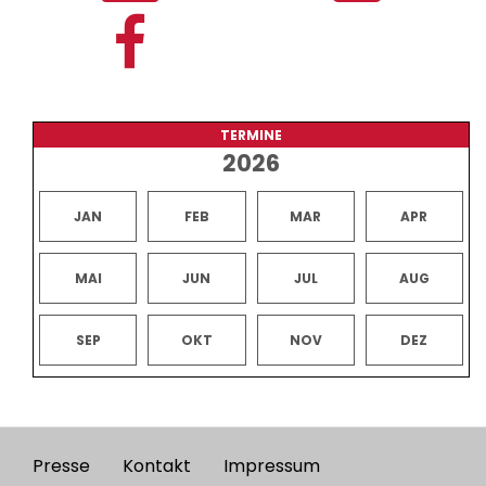
TERMINE
2026
JAN
FEB
MAR
APR
MAI
JUN
JUL
AUG
SEP
OKT
NOV
DEZ
Presse
Kontakt
Impressum
Footer