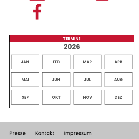
TERMINE
2026
JAN
FEB
MAR
APR
MAI
JUN
JUL
AUG
SEP
OKT
NOV
DEZ
Presse
Kontakt
Impressum
Footer