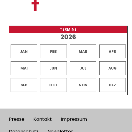
TERMINE
2026
JAN
FEB
MAR
APR
MAI
JUN
JUL
AUG
SEP
OKT
NOV
DEZ
Presse
Kontakt
Impressum
Footer
Datenschutz
Newsletter