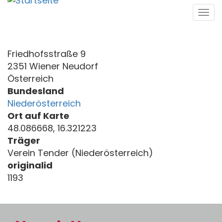
Direkt
Tog
zum
navi
Inhalt
Friedhofsstraße 9
2351 Wiener Neudorf
Österreich
Bundesland
Niederösterreich
Ort auf Karte
48.086668, 16.321223
Träger
Verein Tender (Niederösterreich)
originalid
1193