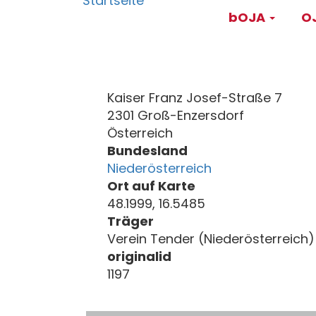
Main
Direkt
bOJA
OJ
zum
navigati
Inhalt
Kaiser Franz Josef-Straße 7
2301 Groß-Enzersdorf
Österreich
Bundesland
Niederösterreich
Ort auf Karte
48.1999, 16.5485
Träger
Verein Tender (Niederösterreich)
originalid
1197