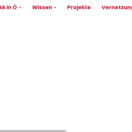
A in Ö
Wissen
Projekte
Vernetzu
on