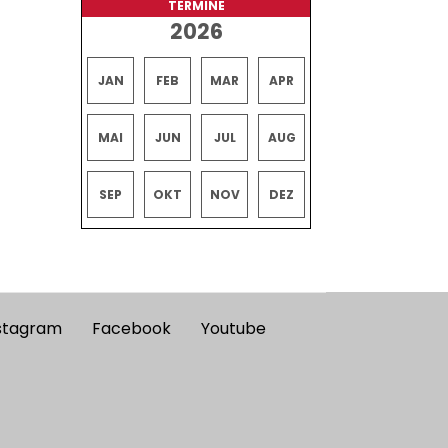
TERMINE
2026
JAN
FEB
MAR
APR
MAI
JUN
JUL
AUG
SEP
OKT
NOV
DEZ
stagram
Facebook
Youtube