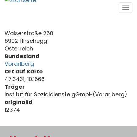
Direkt
Tog
zum
navi
Inhalt
Walserstraße 260
6992 Hirschegg
Österreich
Bundesland
Vorarlberg
Ort auf Karte
47.3431, 10.1666
Träger
Institut für Sozialdienste gGmbH(Vorarlberg)
originalid
12374