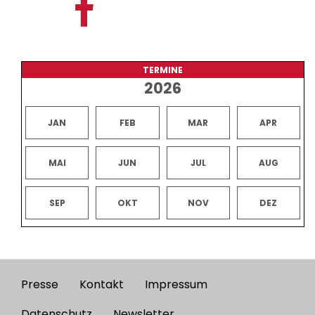
TERMINE
2026
JAN
FEB
MAR
APR
MAI
JUN
JUL
AUG
SEP
OKT
NOV
DEZ
Presse
Kontakt
Impressum
Footer
Datenschutz
Newsletter