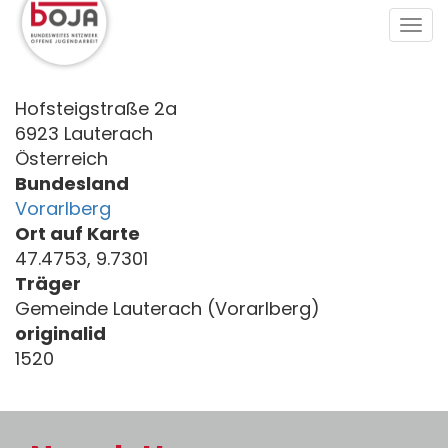
Direkt
Tog
zum
navi
Inhalt
Hofsteigstraße 2a
6923 Lauterach
Österreich
Bundesland
Vorarlberg
Ort auf Karte
47.4753, 9.7301
Träger
Gemeinde Lauterach (Vorarlberg)
originalid
1520