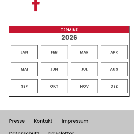
TERMINE
2026
JAN
FEB
MAR
APR
MAI
JUN
JUL
AUG
SEP
OKT
NOV
DEZ
Presse
Kontakt
Impressum
Footer
Datenschutz
Newsletter