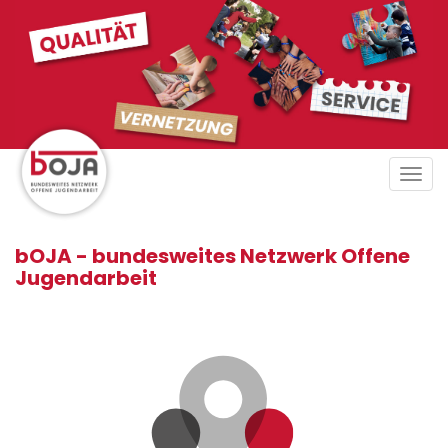
Direkt
zum
Inhalt
Tog
navi
bOJA - bundesweites Netzwerk Offene
Jugendarbeit
tartseiten
Menü
animiert