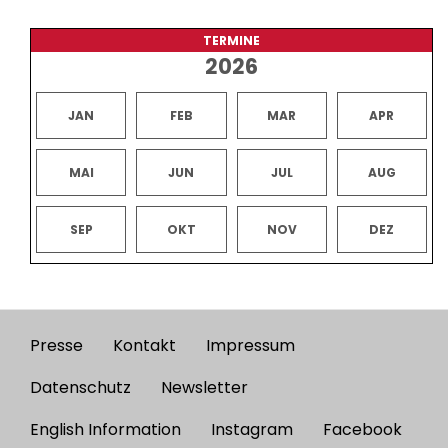
TERMINE
2026
JAN
FEB
MAR
APR
MAI
JUN
JUL
AUG
SEP
OKT
NOV
DEZ
Presse
Kontakt
Impressum
Footer
menu
Datenschutz
Newsletter
English Information
Instagram
Facebook