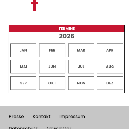
TERMINE
2026
JAN
FEB
MAR
APR
MAI
JUN
JUL
AUG
SEP
OKT
NOV
DEZ
Presse
Kontakt
Impressum
Footer
Datenschutz
Newsletter