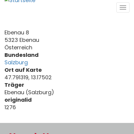
Direkt
Tog
zum
navi
Inhalt
Ebenau 8
5323 Ebenau
Österreich
Bundesland
Salzburg
Ort auf Karte
47.791319, 13.17502
Träger
Ebenau (Salzburg)
originalid
1276