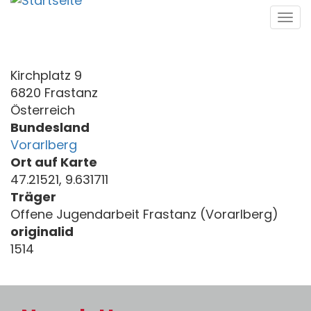
Direkt
Tog
zum
navi
Inhalt
Kirchplatz 9
6820 Frastanz
Österreich
Bundesland
Vorarlberg
Ort auf Karte
47.21521, 9.631711
Träger
Offene Jugendarbeit Frastanz (Vorarlberg)
originalid
1514