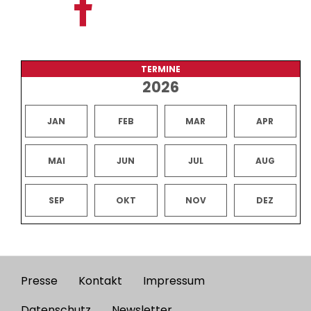
TERMINE
2026
JAN
FEB
MAR
APR
MAI
JUN
JUL
AUG
SEP
OKT
NOV
DEZ
Presse
Kontakt
Impressum
Footer
Datenschutz
Newsletter