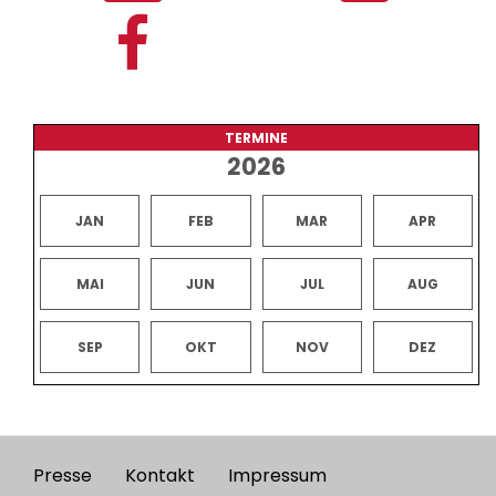
TERMINE
2026
JAN
FEB
MAR
APR
MAI
JUN
JUL
AUG
SEP
OKT
NOV
DEZ
Presse
Kontakt
Impressum
Footer