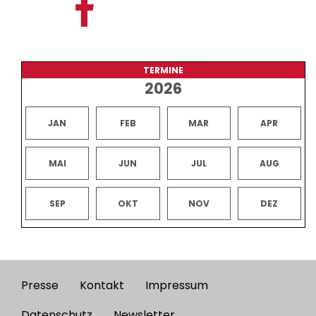
TERMINE
2026
JAN
FEB
MAR
APR
MAI
JUN
JUL
AUG
SEP
OKT
NOV
DEZ
Presse
Kontakt
Impressum
Footer
Datenschutz
Newsletter