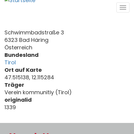
Direkt
Tog
zum
navi
Inhalt
Schwimmbadstraße 3
6323 Bad Häring
Österreich
Bundesland
Tirol
Ort auf Karte
47.515138, 12.115284
Träger
Verein kommunitiy (Tirol)
originalid
1339