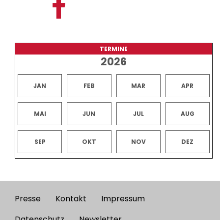
TERMINE
2026
JAN
FEB
MAR
APR
MAI
JUN
JUL
AUG
SEP
OKT
NOV
DEZ
Presse
Kontakt
Impressum
Footer
Datenschutz
Newsletter