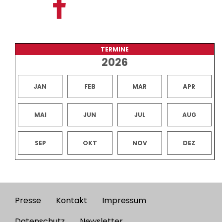
TERMINE
2026
JAN
FEB
MAR
APR
MAI
JUN
JUL
AUG
SEP
OKT
NOV
DEZ
Presse
Kontakt
Impressum
Footer
Datenschutz
Newsletter