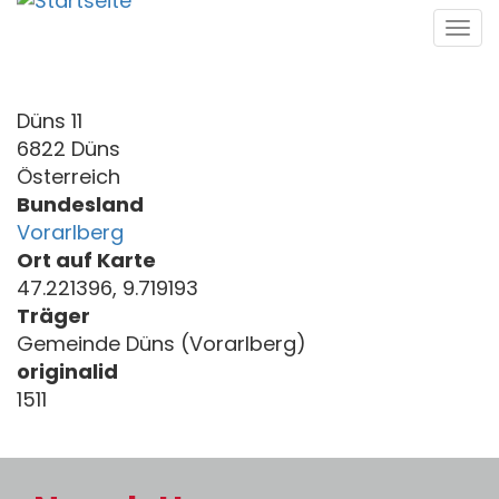
Direkt
Tog
zum
navi
Inhalt
Düns 11
6822 Düns
Österreich
Bundesland
Vorarlberg
Ort auf Karte
47.221396, 9.719193
Träger
Gemeinde Düns (Vorarlberg)
originalid
1511