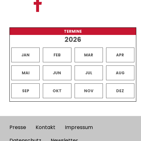
TERMINE
2026
JAN
FEB
MAR
APR
MAI
JUN
JUL
AUG
SEP
OKT
NOV
DEZ
Presse
Kontakt
Impressum
Footer
Datenschutz
Newsletter