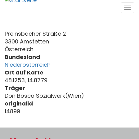
Direkt
Tog
zum
navi
Inhalt
Preinsbacher Straße 21
3300 Amstetten
Österreich
Bundesland
Niederösterreich
Ort auf Karte
48.1253, 14.8779
Träger
Don Bosco Sozialwerk(Wien)
originalid
14899