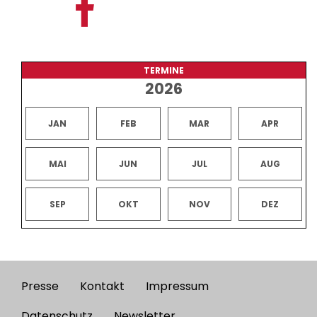
TERMINE
2026
JAN
FEB
MAR
APR
MAI
JUN
JUL
AUG
SEP
OKT
NOV
DEZ
Presse
Kontakt
Impressum
Footer
Datenschutz
Newsletter