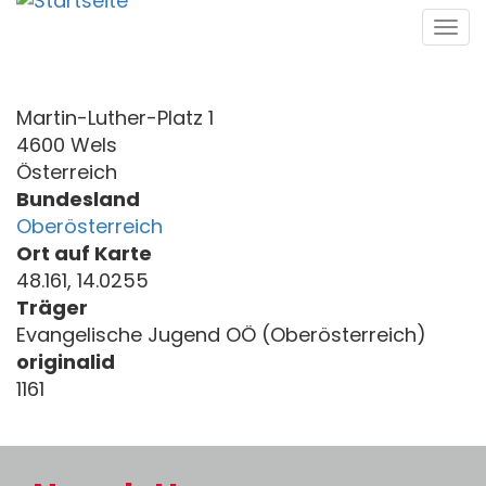
Direkt
Tog
zum
navi
Inhalt
Martin-Luther-Platz 1
4600 Wels
Österreich
Bundesland
Oberösterreich
Ort auf Karte
48.161, 14.0255
Träger
Evangelische Jugend OÖ (Oberösterreich)
originalid
1161