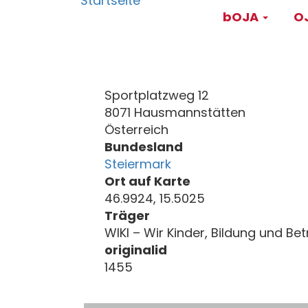
Main
Direkt
bOJA
OJ
zum
navigati
Inhalt
Sportplatzweg 12
8071 Hausmannstätten
Österreich
Bundesland
Steiermark
Ort auf Karte
46.9924, 15.5025
Träger
WIKI – Wir Kinder, Bildung und Be
originalid
1455