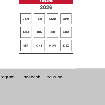
TERMINE
2026
JAN
FEB
MAR
APR
MAI
JUN
JUL
AUG
SEP
OKT
NOV
DEZ
stagram
Facebook
Youtube