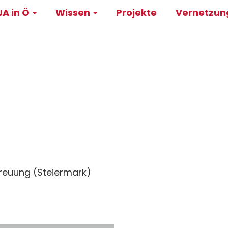
A in Ö
Wissen
Projekte
Vernetzu
on
treuung (Steiermark)