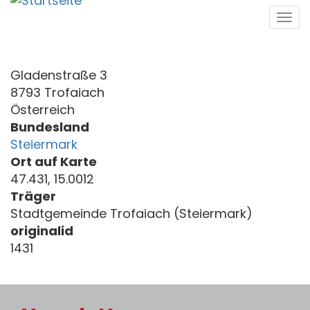
Direkt
Tog
zum
navi
Inhalt
Gladenstraße 3
8793 Trofaiach
Österreich
Bundesland
Steiermark
Ort auf Karte
47.431, 15.0012
Träger
Stadtgemeinde Trofaiach (Steiermark)
originalid
1431