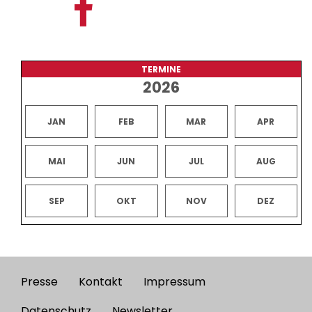
TERMINE
2026
JAN
FEB
MAR
APR
MAI
JUN
JUL
AUG
SEP
OKT
NOV
DEZ
Presse
Kontakt
Impressum
Footer
Datenschutz
Newsletter