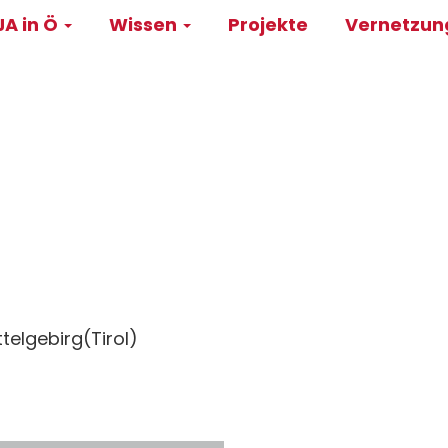
A in Ö
Wissen
Projekte
Vernetzu
on
elgebirg(Tirol)