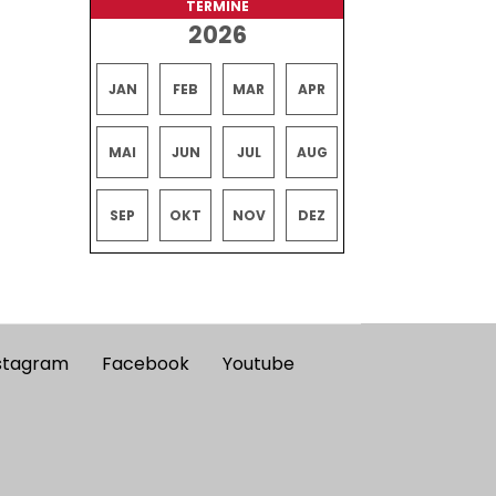
TERMINE
2026
JAN
FEB
MAR
APR
MAI
JUN
JUL
AUG
SEP
OKT
NOV
DEZ
stagram
Facebook
Youtube