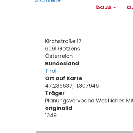
Main
Direkt
bOJA
OJ
zum
navigati
Inhalt
Kirchstraße 17
6091 Götzens
Österreich
Bundesland
Tirol
Ort auf Karte
47.236637, 11.307946
Träger
Planungsvervband Westliches Mitt
originalid
1349