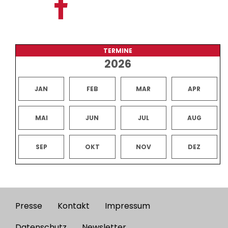
TERMINE
2026
JAN
FEB
MAR
APR
MAI
JUN
JUL
AUG
SEP
OKT
NOV
DEZ
Presse
Kontakt
Impressum
Footer
Datenschutz
Newsletter