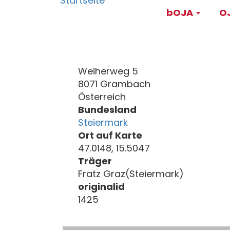
Main
Direkt
bOJA
OJ
zum
navigati
Inhalt
Weiherweg 5
8071 Grambach
Österreich
Bundesland
Steiermark
Ort auf Karte
47.0148, 15.5047
Träger
Fratz Graz(Steiermark)
originalid
1425