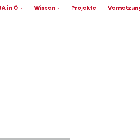
A in Ö
Wissen
Projekte
Vernetzu
on