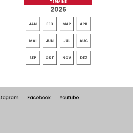
TERMINE
2026
JAN
FEB
MAR
APR
MAI
JUN
JUL
AUG
SEP
OKT
NOV
DEZ
stagram
Facebook
Youtube