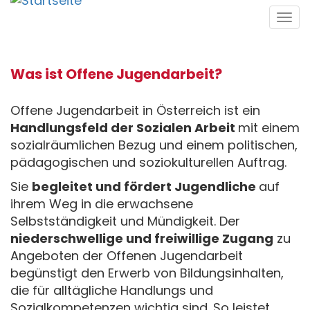
Direkt
Tog
zum
navi
Inhalt
Was ist Offene Jugendarbeit?
Offene Jugendarbeit in Österreich ist ein
Handlungsfeld der Sozialen Arbeit
mit einem
sozialräumlichen Bezug und einem politischen,
pädagogischen und sozio­kulturellen Auftrag.
Sie
begleitet und fördert Jugendliche
auf
ihrem Weg in die erwachsene
Selbstständigkeit und Mündigkeit. Der
niederschwellige und freiwillige Zugang
zu
Angeboten der Offenen Jugendarbeit
begünstigt den Erwerb von Bildungsinhalten,
die für alltägliche Hand­lungs­ und
Sozialkompetenzen wichtig sind. So leistet