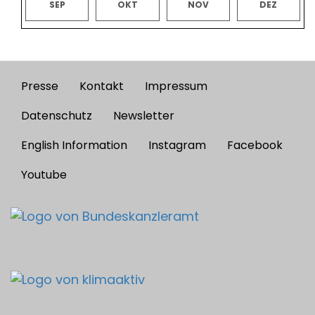
SEP
OKT
NOV
DEZ
Presse
Kontakt
Impressum
Footer
menu
Datenschutz
Newsletter
English Information
Instagram
Facebook
Youtube