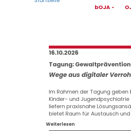
Main
Direkt
bOJA
OJ
zum
navigati
Inhalt
16.10.2026
Tagung: Gewaltprävention
Wege aus digitaler Verroh
Im Rahmen der Tagung geben Ex
Kinder- und Jugendpsychiatrie 
liefern praxisnahe Lösungsansä
bietet Raum für Austausch und 
Weiterlesen