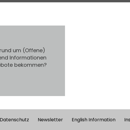
 rund um (Offene)
end Informationen
gebote bekommen?
Datenschutz
Newsletter
English Information
In