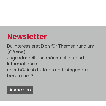
Newsletter
Du interessierst Dich für Themen rund um
(Offene)
Jugendarbeit und möchtest laufend
Informationen
über bOJA-Aktivitäten und -Angebote
bekommen?
Anmelden