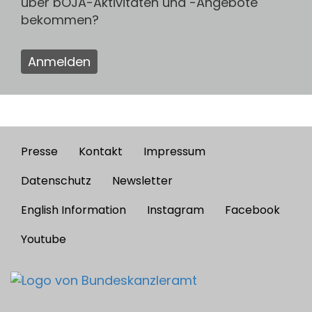
über bOJA-Aktivitäten und -Angebote
bekommen?
Anmelden
Presse
Kontakt
Impressum
Footer
menu
Datenschutz
Newsletter
English Information
Instagram
Facebook
Youtube