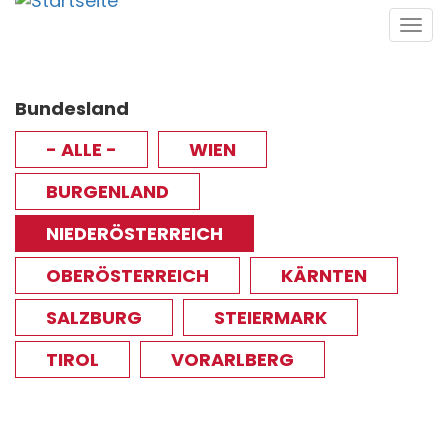
Direkt
Tog
zum
navi
Inhalt
Bundesland
- ALLE -
WIEN
BURGENLAND
NIEDERÖSTERREICH
OBERÖSTERREICH
KÄRNTEN
SALZBURG
STEIERMARK
TIROL
VORARLBERG