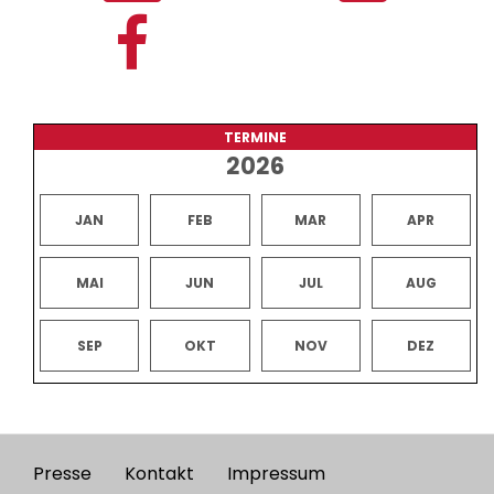
TERMINE
2026
JAN
FEB
MAR
APR
MAI
JUN
JUL
AUG
SEP
OKT
NOV
DEZ
Presse
Kontakt
Impressum
Footer