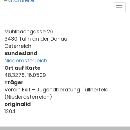
Direkt
Tog
zum
navi
Inhalt
Mühlbachgasse 26
3430 Tulln an der Donau
Österreich
Bundesland
Niederösterreich
Ort auf Karte
48.3278, 16.0509
Träger
Verein Exit – Jugendberatung Tullnerfeld
(Niederösterreich)
originalid
1204