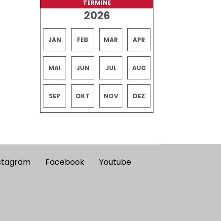
TERMINE
2026
JAN
FEB
MAR
APR
MAI
JUN
JUL
AUG
SEP
OKT
NOV
DEZ
stagram
Facebook
Youtube