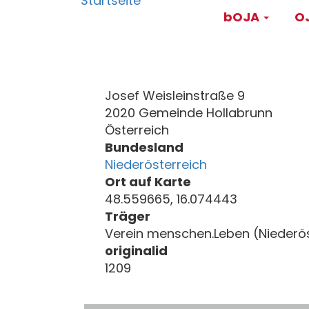
Main
Direkt
bOJA
OJ
zum
navigati
Inhalt
Josef Weisleinstraße 9
2020 Gemeinde Hollabrunn
Österreich
Bundesland
Niederösterreich
Ort auf Karte
48.559665, 16.074443
Träger
Verein menschen.Leben (Niederös
originalid
1209