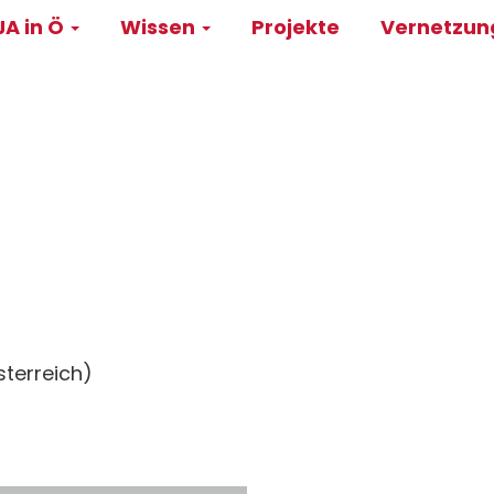
A in Ö
Wissen
Projekte
Vernetzu
on
terreich)