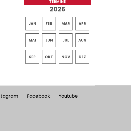
TERMINE
2026
JAN
FEB
MAR
APR
MAI
JUN
JUL
AUG
SEP
OKT
NOV
DEZ
stagram
Facebook
Youtube