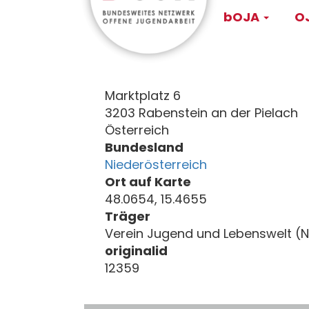
Main
Direkt
bOJA
OJ
zum
navigati
Inhalt
Marktplatz 6
3203 Rabenstein an der Pielach
Österreich
Bundesland
Niederösterreich
Ort auf Karte
48.0654, 15.4655
Träger
Verein Jugend und Lebenswelt (N
originalid
12359