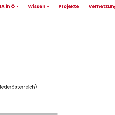
A in Ö
Wissen
Projekte
Vernetzu
on
iederösterreich)