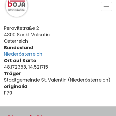
Direkt
Tog
zum
navi
Inhalt
Perovitstraße 2
4300 Sankt Valentin
Österreich
Bundesland
Niederösterreich
Ort auf Karte
48.172363, 14.521715
Träger
Stadtgemeinde St. Valentin (Niederösterreich)
originalid
1179