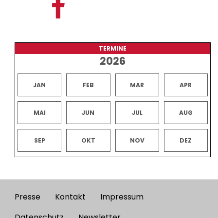
TERMINE
2026
JAN
FEB
MAR
APR
MAI
JUN
JUL
AUG
SEP
OKT
NOV
DEZ
Presse
Kontakt
Impressum
Footer
Datenschutz
Newsletter