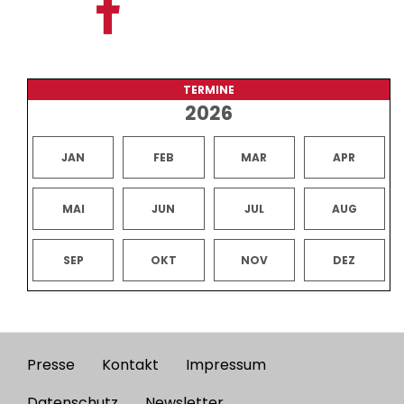
TERMINE
2026
JAN
FEB
MAR
APR
MAI
JUN
JUL
AUG
SEP
OKT
NOV
DEZ
Presse
Kontakt
Impressum
Footer
Datenschutz
Newsletter