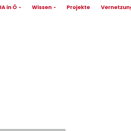
A in Ö
Wissen
Projekte
Vernetzu
on