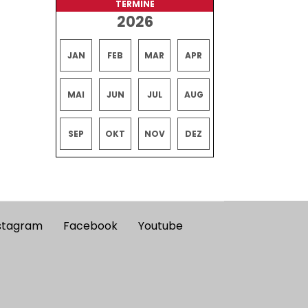
TERMINE
2026
JAN
FEB
MAR
APR
MAI
JUN
JUL
AUG
SEP
OKT
NOV
DEZ
stagram
Facebook
Youtube