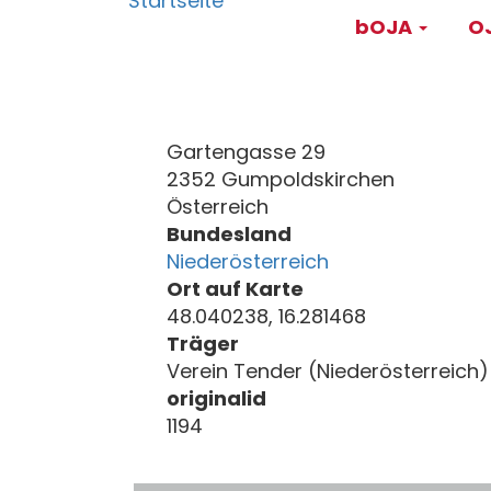
Main
Direkt
bOJA
OJ
zum
navigati
Inhalt
Gartengasse 29
2352 Gumpoldskirchen
Österreich
Bundesland
Niederösterreich
Ort auf Karte
48.040238, 16.281468
Träger
Verein Tender (Niederösterreich)
originalid
1194