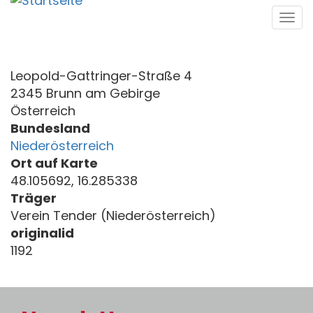
Direkt
Tog
zum
navi
Inhalt
Leopold-Gattringer-Straße 4
2345 Brunn am Gebirge
Österreich
Bundesland
Niederösterreich
Ort auf Karte
48.105692, 16.285338
Träger
Verein Tender (Niederösterreich)
originalid
1192