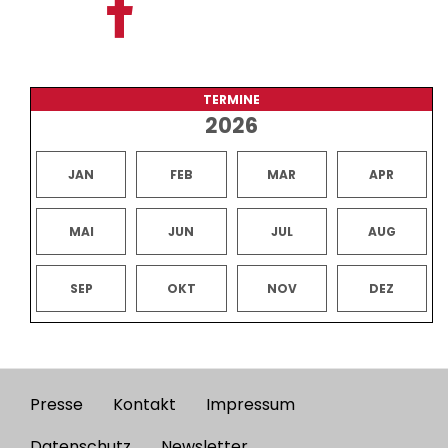
TERMINE
2026
JAN
FEB
MAR
APR
MAI
JUN
JUL
AUG
SEP
OKT
NOV
DEZ
Presse
Kontakt
Impressum
Footer
Datenschutz
Newsletter