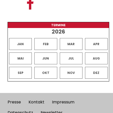
TERMINE
2026
JAN
FEB
MAR
APR
MAI
JUN
JUL
AUG
SEP
OKT
NOV
DEZ
Presse
Kontakt
Impressum
Footer
Datenschutz
Newsletter