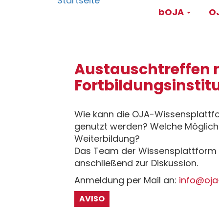
Main
Direkt
bOJA
OJ
zum
navigati
Inhalt
Austauschtreffen 
Fortbildungsinstit
Wie kann die OJA-Wissensplattf
genutzt werden? Welche Möglichke
Weiterbildung?
Das Team der Wissensplattform s
anschließend zur Diskussion.
Anmeldung per Mail an:
info@oja
AVISO